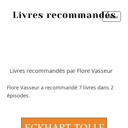
Menu
Fermer
Accueil
Episodes
Sources
Livres recommandés par Flore Vasseur
Personnes
Flore Vasseur a recommandé 7 livres dans 2
Livres
épisodes.
Livres les plus recommandés
Prix littéraires