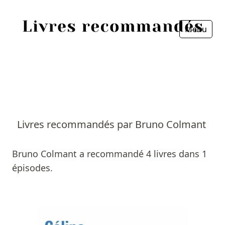
Menu
Fermer
Accueil
Episodes
Sources
Livres recommandés par Bruno Colmant
Personnes
Bruno Colmant a recommandé 4 livres dans 1
Livres
épisodes.
Livres les plus recommandés
Prix littéraires