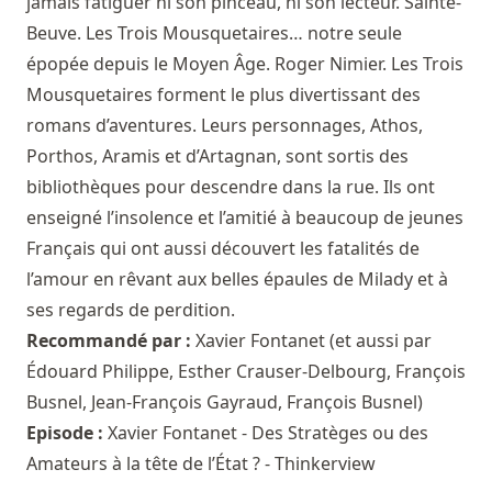
jamais fatiguer ni son pinceau, ni son lecteur. Sainte-
Beuve. Les Trois Mousquetaires… notre seule
épopée depuis le Moyen Âge. Roger Nimier. Les Trois
Mousquetaires forment le plus divertissant des
romans d’aventures. Leurs personnages, Athos,
Porthos, Aramis et d’Artagnan, sont sortis des
bibliothèques pour descendre dans la rue. Ils ont
enseigné l’insolence et l’amitié à beaucoup de jeunes
Français qui ont aussi découvert les fatalités de
l’amour en rêvant aux belles épaules de Milady et à
ses regards de perdition.
Recommandé par :
Xavier Fontanet
(et aussi par
Édouard Philippe
,
Esther Crauser-Delbourg
,
François
Busnel
,
Jean-François Gayraud
,
François Busnel
)
Episode :
Xavier Fontanet - Des Stratèges ou des
Amateurs à la tête de l’État ? - Thinkerview