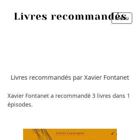
Menu
Fermer
Accueil
Episodes
Sources
Livres recommandés par Xavier Fontanet
Personnes
Xavier Fontanet a recommandé 3 livres dans 1
Livres
épisodes.
Livres les plus recommandés
Prix littéraires