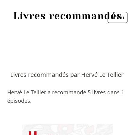
Menu
Fermer
Accueil
Episodes
Sources
Livres recommandés par Hervé Le Tellier
Personnes
Hervé Le Tellier a recommandé 5 livres dans 1
Livres
épisodes.
Livres les plus recommandés
Prix littéraires