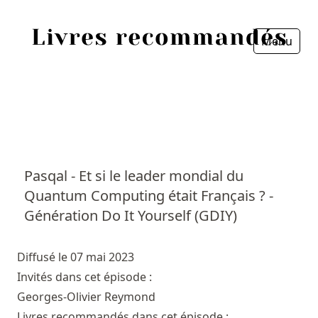
Menu
Fermer
Accueil
Episodes
Sources
Pasqal - Et si le leader mondial du
Quantum Computing était Français ? -
Personnes
Génération Do It Yourself (GDIY)
Livres
Diffusé le 07 mai 2023
Livres les plus recommandés
Invités dans cet épisode :
Georges-Olivier Reymond
Prix littéraires
Livres recommandés dans cet épisode :