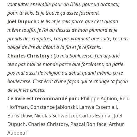
vont lutter ensemble pour un Dieu, pour un drapeau,
pour, tu vois. Et je trouve ça assez fascinant.
Joël Dupuch :
Je lis et je relis parce-que c’est quand
même touffu. Je l’ai au dessus de mon plumard et je
prends des chapitres, t’as pas vraiment une suite, t’es pas
obligé de lire du début à la fin et je réfléchis.
Charles Christory :
Ça m'a bouleversé. J'en ai parlé
avec pas mal de monde parce que forcément, on parle
pas mal aussi de religion au début quand même, ça te
bouleverse. C'est écrit d'une façon qui te change ta façon
de voir les choses.
Ce livre est recommandé par :
Philippe Aghion
,
Reid
Hoffman
,
Constance Jablonski
,
Lamya Essemlali
,
Boris Diaw
,
Nicolas Schweitzer
,
Carlos Espinal
,
Joël
Dupuch
,
Charles Christory
,
Pascal Boniface
,
Arthur
Auboeuf