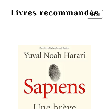
Menu
Fermer
Accueil
Episodes
Sources
Personnes
Livres
Livres les plus recommandés
Prix littéraires