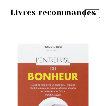
Menu
Fermer
Accueil
Episodes
Sources
Personnes
Livres
Livres les plus recommandés
Prix littéraires