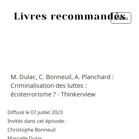
Menu
Fermer
Accueil
Episodes
Sources
M. Dulac, C. Bonneuil, A. Planchard :
Criminalisation des luttes :
Personnes
écoterrorisme ? - Thinkerview
Livres
Diffusé le 07 juillet 2023
Livres les plus recommandés
Invités dans cet épisode :
Christophe Bonneuil
Prix littéraires
Marcelle Dulac