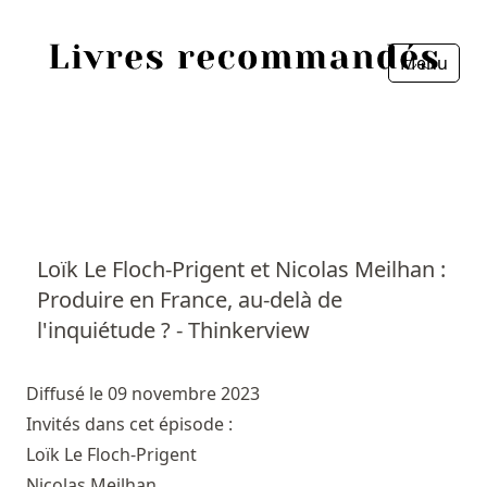
Menu
Fermer
Accueil
Episodes
Sources
Loïk Le Floch-Prigent et Nicolas Meilhan :
Produire en France, au-delà de
Personnes
l'inquiétude ? - Thinkerview
Livres
Diffusé le 09 novembre 2023
Livres les plus recommandés
Invités dans cet épisode :
Loïk Le Floch-Prigent
Prix littéraires
Nicolas Meilhan