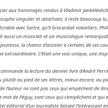
cier aux hommages rendus à Vladimir Jankélévitch, 
ilosophe singulier et attachant, il reste beaucoup 
xécrable avec Sartre, qu’il brocardait volontiers. Ph
’était aussi un musicien et un musicologue remarqua
a jeunesse, la chance d’assister à certains de ses c
e extraordinaire. C’était une voix unique, une inspi
ecommande la lecture du dernier livre d’André Perr
ou plutôt au pied de ses lettres, mieux encore, au p
l’auteur ne sont pas ceux qui empêchent de dire ce 
e mot de Péguy, sont ceux qui s’empêchent et qui e
tel éditorial d’un journaliste faisant l’intéressant 