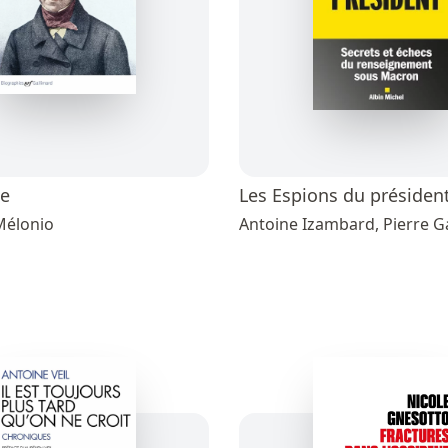
le
Les Espions du présiden
Mélonio
Antoine Izambard, Pierre G