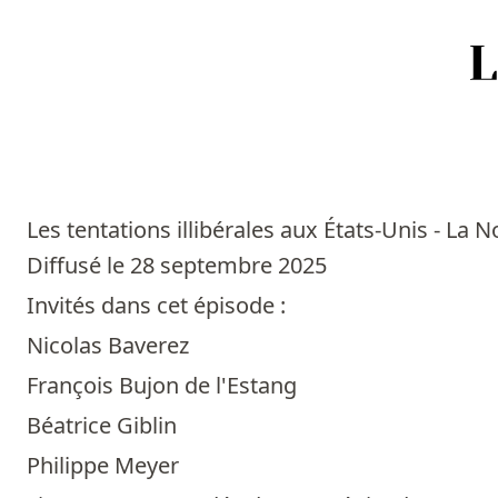
Accueil
Episodes
Les tentations illibérales aux États-Unis - La 
Sources
Diffusé le 28 septembre 2025
Invités dans cet épisode :
Personnes
Nicolas Baverez
Livres
François Bujon de l'Estang
Béatrice Giblin
Livres les plus recommandés
Philippe Meyer
Prix littéraires