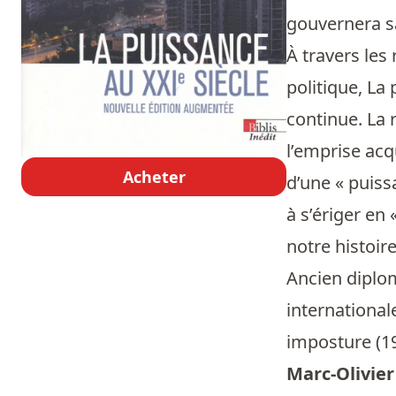
gouvernera sa
À travers les
politique, La
continue. La 
l’emprise acq
Acheter
d’une « puiss
à s’ériger en 
notre histoire
Ancien diplom
international
imposture (19
Marc-Olivier