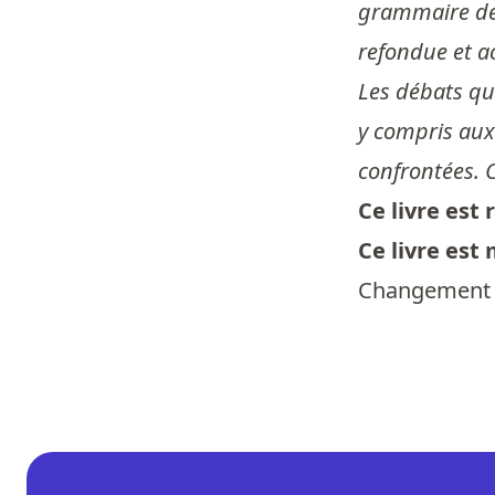
grammaire de l
refondue et a
Les débats qu
y compris aux
confrontées. 
Ce livre es
Ce livre est
Changement d’