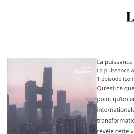
Accueil
Episodes
La puissance 
Sources
La puissance a
1 épisode (Le n
Personnes
Qu’est-ce que
Livres
point qu’on e
international
Livres les plus recommandés
transformatio
Prix littéraires
révèle cette 