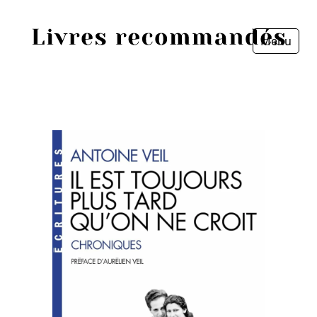
Menu
Fermer
Accueil
Episodes
Sources
Personnes
Livres
Livres les plus recommandés
Prix littéraires