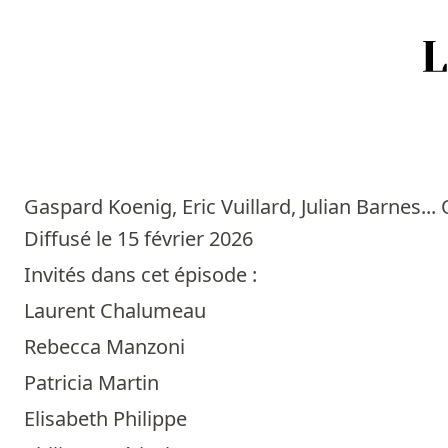
Accueil
Episodes
Gaspard Koenig, Eric Vuillard, Julian Barnes..
Sources
Diffusé le 15 février 2026
Invités dans cet épisode :
Personnes
Laurent Chalumeau
Livres
Rebecca Manzoni
Patricia Martin
Livres les plus recommandés
Elisabeth Philippe
Prix littéraires