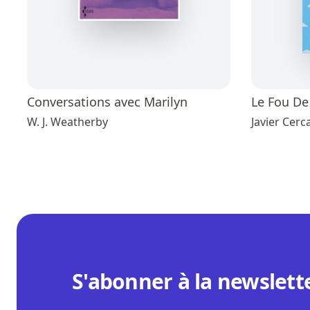
Conversations avec Marilyn
Le Fou D
W. J. Weatherby
Javier Cerc
S'abonner à la newslett