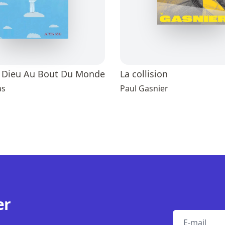
e Dieu Au Bout Du Monde
La collision
as
Paul Gasnier
er
E-mail