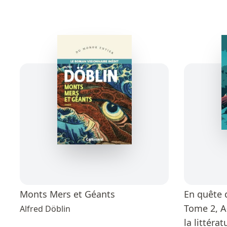
Monts Mers et Géants
En quête 
Tome 2, A
Alfred Döblin
la littéra