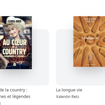
e la country :
La longue vie
es et légendes
Valentin Retz
x