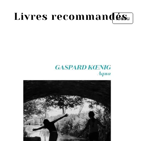
Menu
Fermer
Accueil
Episodes
Sources
Personnes
Livres
Livres les plus recommandés
Prix littéraires