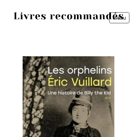
Menu
Fermer
Accueil
Episodes
Sources
Personnes
Livres
Livres les plus recommandés
Prix littéraires