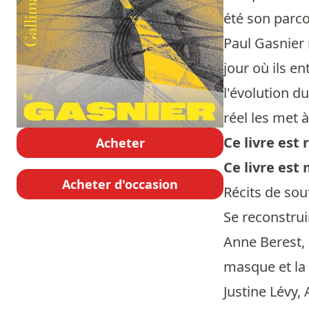
été son parco
Paul Gasnier 
jour où ils e
l'évolution d
réel les met 
Ce livre es
Acheter
Ce livre est
Acheter d'occasion
Récits de sou
Se reconstrui
Anne Berest, 
masque et la
Justine Lévy,