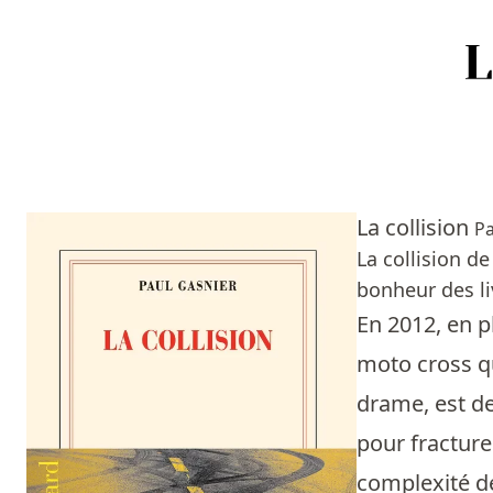
Accueil
Episodes
La collision
Pa
Sources
La collision d
bonheur des li
Personnes
En 2012, en p
Livres
moto cross qu
drame, est de
Livres les plus recommandés
pour fracturer
Prix littéraires
complexité de