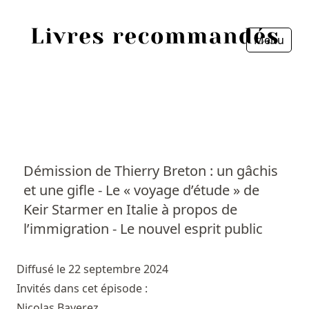
Menu
Fermer
Accueil
Episodes
Sources
Démission de Thierry Breton : un gâchis
et une gifle - Le « voyage d’étude » de
Personnes
Keir Starmer en Italie à propos de
Livres
l’immigration - Le nouvel esprit public
Livres les plus recommandés
Diffusé le 22 septembre 2024
Invités dans cet épisode :
Prix littéraires
Nicolas Baverez