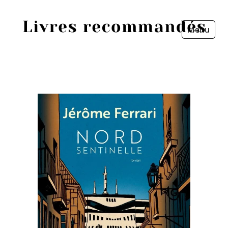
Menu
Fermer
Accueil
Episodes
Sources
Personnes
Livres
Livres les plus recommandés
Prix littéraires