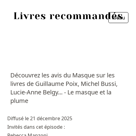
Menu
Fermer
Accueil
Episodes
Sources
Découvrez les avis du Masque sur les
livres de Guillaume Poix, Michel Bussi,
Personnes
Lucie-Anne Belgy... - Le masque et la
Livres
plume
Livres les plus recommandés
Diffusé le 21 décembre 2025
Invités dans cet épisode :
Prix littéraires
Rebecca Manzoni