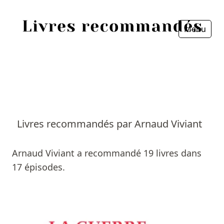
Menu
Fermer
Accueil
Episodes
Sources
Livres recommandés par Arnaud Viviant
Personnes
Arnaud Viviant a recommandé 19 livres dans
Livres
17 épisodes.
Livres les plus recommandés
Prix littéraires