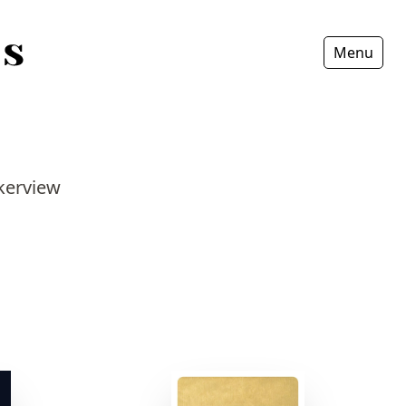
Menu
Fermer
nkerview