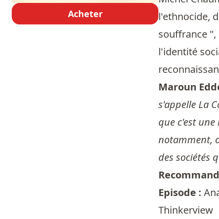
Acheter
l'ethnocide, 
souffrance ",
l'identité so
reconnaissanc
Maroun Edd
s'appelle La 
que c'est une 
notamment, on
des sociétés q
Recommandé
Episode :
Ana
Thinkerview