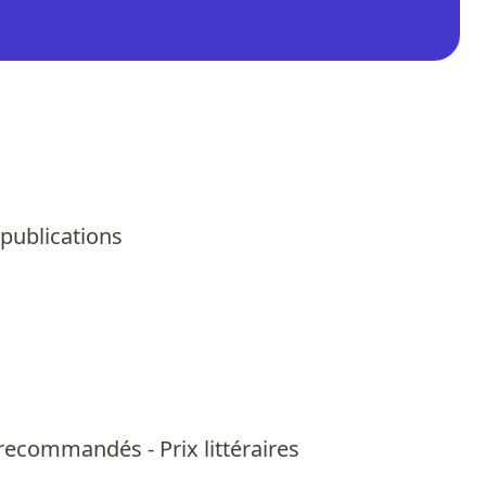
 publications
us recommandés
-
Prix littéraires