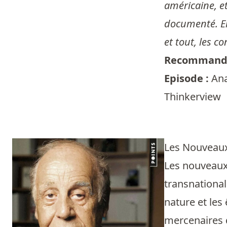
américaine, et
documenté. Ell
et tout, les c
Recommandé
Episode :
Ana
Thinkerview
Les Nouveaux
Les nouveaux
transnational
nature et les
mercenaires q