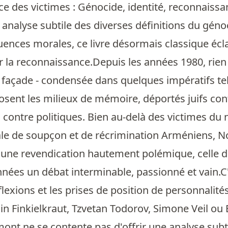
e des victimes : Génocide, identité, reconnaiss
 analyse subtile des diverses définitions du génoc
ences morales, ce livre désormais classique éclai
la reconnaissance.Depuis les années 1980, rien 
façade - condensée dans quelques impératifs tels 
osent les milieux de mémoire, déportés juifs cont
ontre politiques. Bien au-delà des victimes du n
ale de soupçon et de récrimination Arméniens, N
 une revendication hautement polémique, celle de
nées un débat interminable, passionné et vain.C'e
éflexions et les prises de position de personnali
n Finkielkraut, Tzvetan Todorov, Simone Veil ou Él
nt ne se contente pas d'offrir une analyse subti