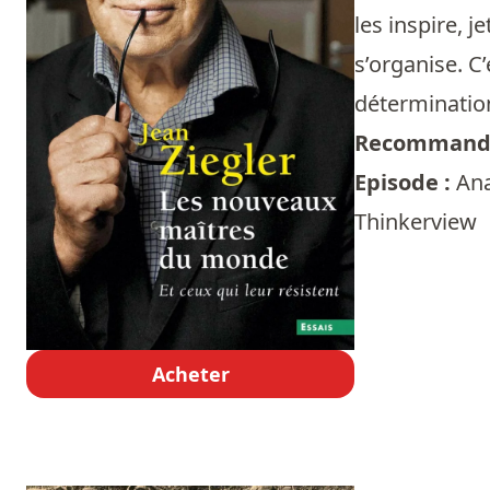
les inspire, j
s’organise. C’
déterminatio
Recommandé
Episode :
Ana
Thinkerview
Acheter