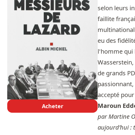
selon leurs i
faillite franç
multinational
eu des fidéli
l'homme qui l
Wasserstein, 
de grands PD
passionnant, 
accepté pour 
Maroun Edd
Acheter
par Martine O
aujourd’hui :