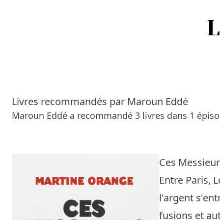
Accueil
Episodes
Livres recommandés par Maroun Eddé
Sources
Maroun Eddé a recommandé 3 livres dans 1 épiso
Personnes
Livres
Ces Messieur
Entre Paris, 
Livres les plus recommandés
l'argent s'en
Prix littéraires
fusions et au