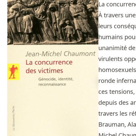
La concurrenc
À travers une
leurs conséqu
humains pour 
unanimité de 
virulents opp
homosexuels c
ronde infern
ces tensions,
depuis des an
travers les r
Brauman, Alai
Michel Chaumo