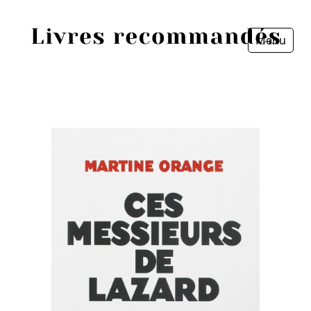
Menu
Fermer
Accueil
Episodes
Sources
Personnes
Livres
Livres les plus recommandés
Prix littéraires