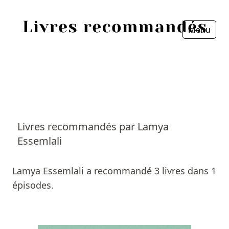
Menu
Fermer
Accueil
Episodes
Sources
Livres recommandés par Lamya
Essemlali
Personnes
Livres
Lamya Essemlali a recommandé 3 livres dans 1
épisodes.
Livres les plus recommandés
Prix littéraires