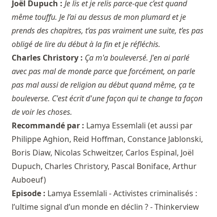
Joël Dupuch :
Je lis et je relis parce-que c’est quand
même touffu. Je l’ai au dessus de mon plumard et je
prends des chapitres, t’as pas vraiment une suite, t’es pas
obligé de lire du début à la fin et je réfléchis.
Charles Christory :
Ça m'a bouleversé. J'en ai parlé
avec pas mal de monde parce que forcément, on parle
pas mal aussi de religion au début quand même, ça te
bouleverse. C'est écrit d'une façon qui te change ta façon
de voir les choses.
Recommandé par :
Lamya Essemlali
(et aussi par
Philippe Aghion
,
Reid Hoffman
,
Constance Jablonski
,
Boris Diaw
,
Nicolas Schweitzer
,
Carlos Espinal
,
Joël
Dupuch
,
Charles Christory
,
Pascal Boniface
,
Arthur
Auboeuf
)
Episode :
Lamya Essemlali - Activistes criminalisés :
l’ultime signal d’un monde en déclin ? - Thinkerview