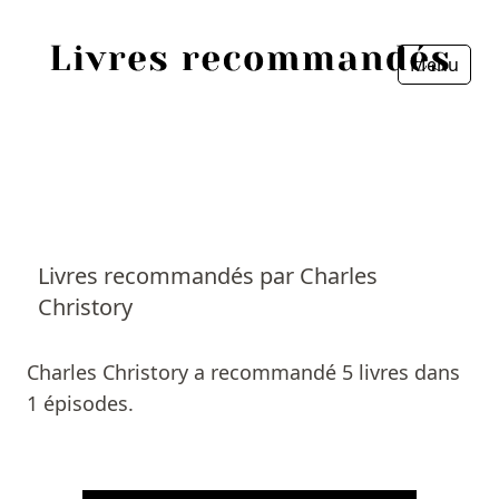
Menu
Fermer
Accueil
Episodes
Sources
Livres recommandés par Charles
Christory
Personnes
Livres
Charles Christory a recommandé 5 livres dans
1 épisodes.
Livres les plus recommandés
Prix littéraires