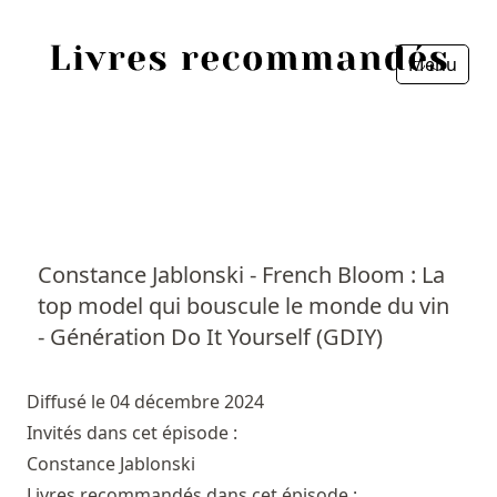
Menu
Fermer
Accueil
Episodes
Sources
Constance Jablonski - French Bloom : La
top model qui bouscule le monde du vin
Personnes
- Génération Do It Yourself (GDIY)
Livres
Diffusé le 04 décembre 2024
Livres les plus recommandés
Invités dans cet épisode :
Constance Jablonski
Prix littéraires
Livres recommandés dans cet épisode :