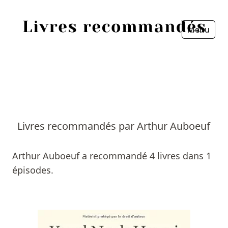
Menu
Fermer
Accueil
Episodes
Sources
Livres recommandés par Arthur Auboeuf
Personnes
Arthur Auboeuf a recommandé 4 livres dans 1
Livres
épisodes.
Livres les plus recommandés
Prix littéraires