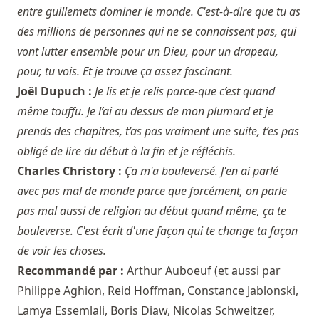
entre guillemets dominer le monde. C'est-à-dire que tu as
des millions de personnes qui ne se connaissent pas, qui
vont lutter ensemble pour un Dieu, pour un drapeau,
pour, tu vois. Et je trouve ça assez fascinant.
Joël Dupuch :
Je lis et je relis parce-que c’est quand
même touffu. Je l’ai au dessus de mon plumard et je
prends des chapitres, t’as pas vraiment une suite, t’es pas
obligé de lire du début à la fin et je réfléchis.
Charles Christory :
Ça m'a bouleversé. J'en ai parlé
avec pas mal de monde parce que forcément, on parle
pas mal aussi de religion au début quand même, ça te
bouleverse. C'est écrit d'une façon qui te change ta façon
de voir les choses.
Recommandé par :
Arthur Auboeuf
(et aussi par
Philippe Aghion
,
Reid Hoffman
,
Constance Jablonski
,
Lamya Essemlali
,
Boris Diaw
,
Nicolas Schweitzer
,