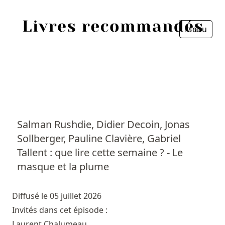
Menu
Fermer
Accueil
Episodes
Sources
Salman Rushdie, Didier Decoin, Jonas
Sollberger, Pauline Clavière, Gabriel
Personnes
Tallent : que lire cette semaine ? - Le
Livres
masque et la plume
Livres les plus recommandés
Diffusé le 05 juillet 2026
Invités dans cet épisode :
Prix littéraires
Laurent Chalumeau