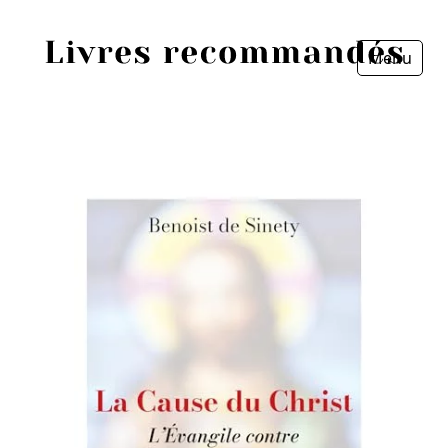
Menu
Fermer
Accueil
Episodes
Sources
Personnes
Livres
Livres les plus recommandés
Prix littéraires