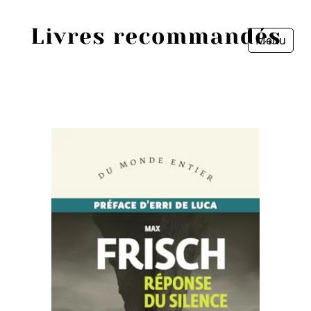
Menu
Fermer
Accueil
Episodes
Sources
Personnes
Livres
Livres les plus recommandés
Prix littéraires