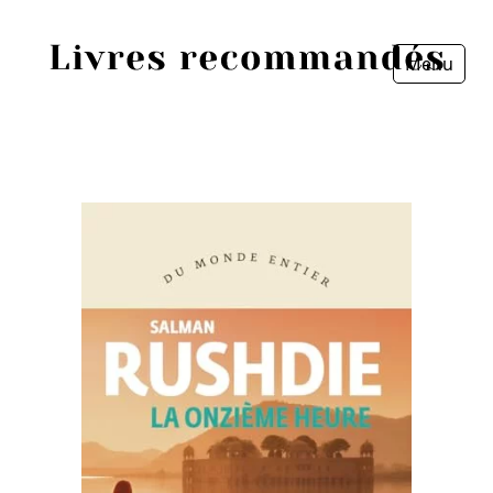
Menu
Fermer
Accueil
Episodes
Sources
Personnes
Livres
Livres les plus recommandés
Prix littéraires