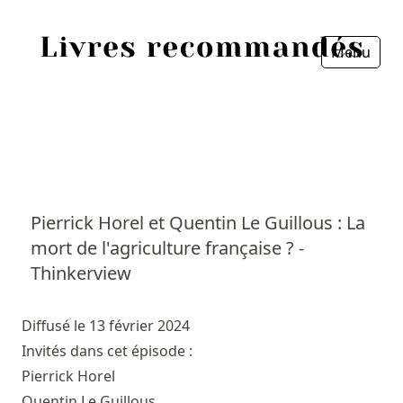
Menu
Fermer
Accueil
Episodes
Sources
Pierrick Horel et Quentin Le Guillous : La
mort de l'agriculture française ? -
Personnes
Thinkerview
Livres
Diffusé le 13 février 2024
Livres les plus recommandés
Invités dans cet épisode :
Pierrick Horel
Prix littéraires
Quentin Le Guillous