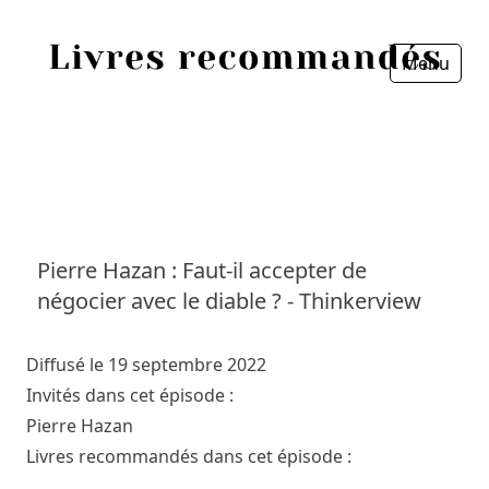
Menu
Fermer
Accueil
Episodes
Sources
Pierre Hazan : Faut-il accepter de
négocier avec le diable ? - Thinkerview
Personnes
Livres
Diffusé le 19 septembre 2022
Invités dans cet épisode :
Livres les plus recommandés
Pierre Hazan
Livres recommandés dans cet épisode :
Prix littéraires