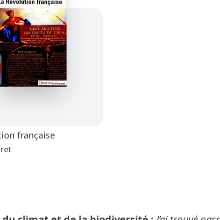
tion française
ret
du climat et de la biodiversité :
J’ai trouvé pas