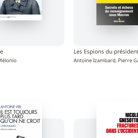
le
Les Espions du présiden
Mélonio
Antoine Izambard, Pierre G