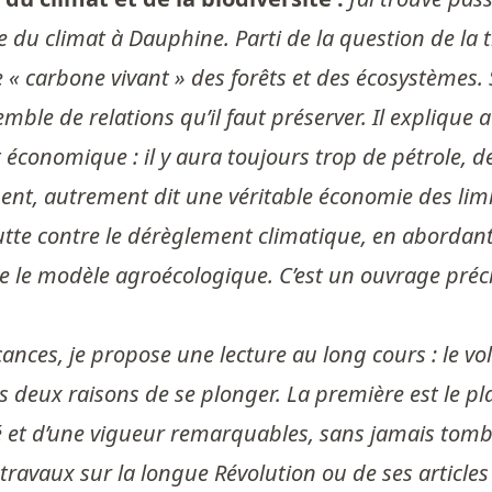
du climat à Dauphine. Parti de la question de la t
 le « carbone vivant » des forêts et des écosystèmes
mble de relations qu’il faut préserver. Il explique
nomique : il y aura toujours trop de pétrole, de ga
nt, autrement dit une véritable économie des limit
 lutte contre le dérèglement climatique, en abordan
ore le modèle agroécologique. C’est un ouvrage préci
cances, je propose une lecture au long cours : le v
is deux raisons de se plonger. La première est le plai
é et d’une vigueur remarquables, sans jamais tomber
travaux sur la longue Révolution ou de ses articles 