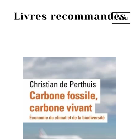
Menu
Fermer
Accueil
Episodes
Sources
Personnes
Livres
Livres les plus recommandés
Prix littéraires