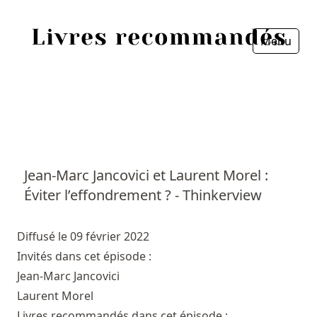
Menu
Fermer
Accueil
Episodes
Sources
Jean-Marc Jancovici et Laurent Morel :
Éviter l’effondrement ? - Thinkerview
Personnes
Livres
Diffusé le 09 février 2022
Invités dans cet épisode :
Livres les plus recommandés
Jean-Marc Jancovici
Laurent Morel
Prix littéraires
Livres recommandés dans cet épisode :