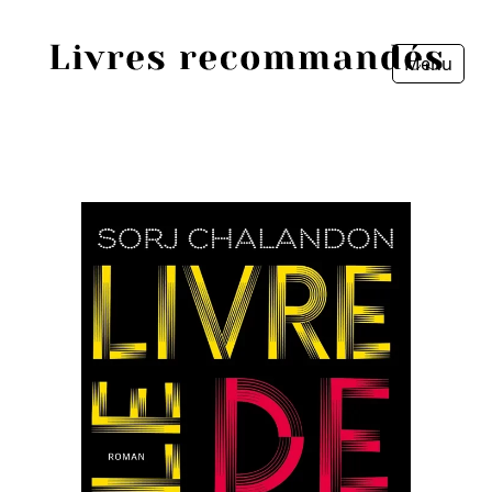
Menu
Fermer
Accueil
Episodes
Sources
Personnes
Livres
Livres les plus recommandés
Prix littéraires