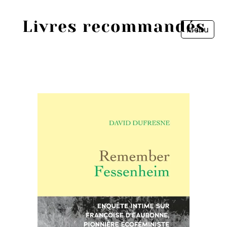
Menu
Fermer
Accueil
Episodes
Sources
Personnes
Livres
Livres les plus recommandés
Prix littéraires