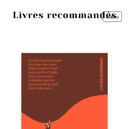
Menu
Fermer
Accueil
Episodes
Sources
Personnes
Livres
Livres les plus recommandés
Prix littéraires