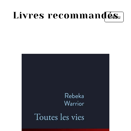
Menu
Fermer
Accueil
Episodes
Sources
Personnes
Livres
Livres les plus recommandés
Prix littéraires