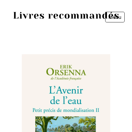
Menu
Fermer
Accueil
Episodes
Sources
Personnes
Livres
Livres les plus recommandés
Prix littéraires