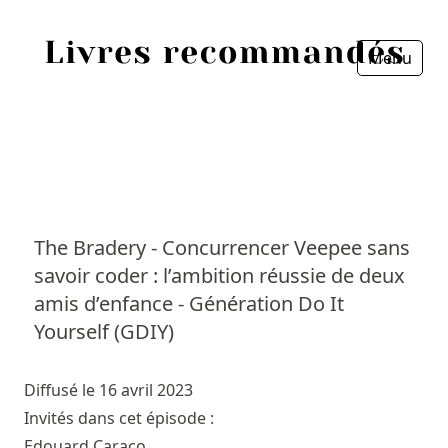
Menu
Fermer
Accueil
Episodes
Sources
The Bradery - Concurrencer Veepee sans
savoir coder : l’ambition réussie de deux
Personnes
amis d’enfance - Génération Do It
Livres
Yourself (GDIY)
Livres les plus recommandés
Diffusé le 16 avril 2023
Invités dans cet épisode :
Prix littéraires
Edouard Caraco