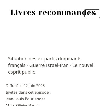
Menu
Fermer
Accueil
Episodes
Sources
Situation des ex-partis dominants
français - Guerre Israël-Iran - Le nouvel
Personnes
esprit public
Livres
Diffusé le 22 juin 2025
Livres les plus recommandés
Invités dans cet épisode :
Jean-Louis Bourlanges
Prix littéraires
Marc-Olivier Padis