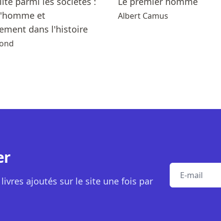
lité parmi les sociétés :
Le premier homme
 l'homme et
Albert Camus
ement dans l'histoire
mond
er
E-mail
livres ajoutés sur le site une fois par