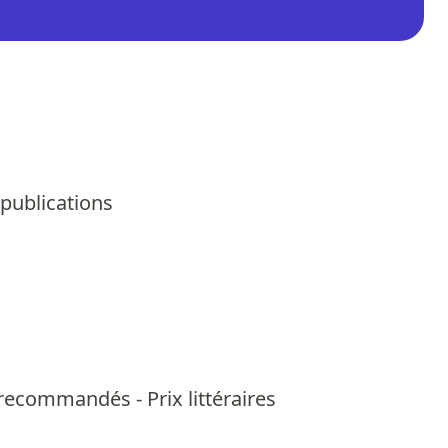
 publications
us recommandés
-
Prix littéraires