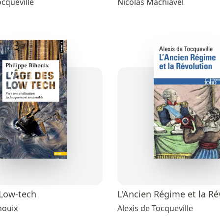
ocqueville
Nicolas Machiavel
 Low-tech
L'Ancien Régime et la Ré
houix
Alexis de Tocqueville