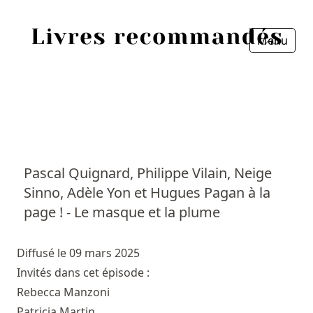
Menu
Fermer
Accueil
Episodes
Sources
Pascal Quignard, Philippe Vilain, Neige
Sinno, Adèle Yon et Hugues Pagan à la
Personnes
page ! - Le masque et la plume
Livres
Diffusé le 09 mars 2025
Livres les plus recommandés
Invités dans cet épisode :
Rebecca Manzoni
Prix littéraires
Patricia Martin