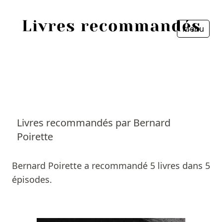
Menu
Fermer
Accueil
Episodes
Sources
Livres recommandés par Bernard
Poirette
Personnes
Livres
Bernard Poirette a recommandé 5 livres dans 5
épisodes.
Livres les plus recommandés
Prix littéraires