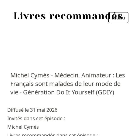
Menu
Fermer
Accueil
Episodes
Sources
Michel Cymès - Médecin, Animateur : Les
Français sont malades de leur mode de
Personnes
vie - Génération Do It Yourself (GDIY)
Livres
Diffusé le 31 mai 2026
Livres les plus recommandés
Invités dans cet épisode :
Michel Cymès
Prix littéraires
Livres recommandés dans cet épisode :