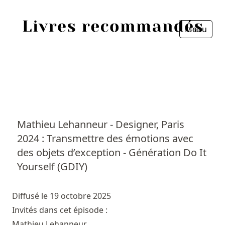
Menu
Fermer
Accueil
Episodes
Sources
Mathieu Lehanneur - Designer, Paris
2024 : Transmettre des émotions avec
Personnes
des objets d’exception - Génération Do It
Livres
Yourself (GDIY)
Livres les plus recommandés
Diffusé le 19 octobre 2025
Invités dans cet épisode :
Prix littéraires
Mathieu Lehanneur