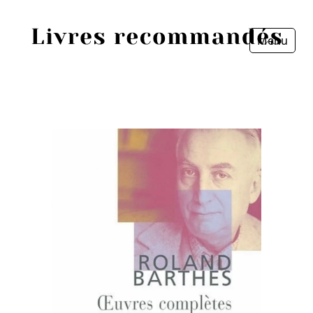
Menu
Fermer
Accueil
Episodes
Sources
Personnes
Livres
Livres les plus recommandés
Prix littéraires