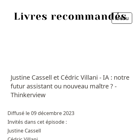
Menu
Fermer
Accueil
Episodes
Sources
Justine Cassell et Cédric Villani - IA : notre
futur assistant ou nouveau maître ? -
Personnes
Thinkerview
Livres
Diffusé le 09 décembre 2023
Livres les plus recommandés
Invités dans cet épisode :
Justine Cassell
Prix littéraires
Cédric Villani